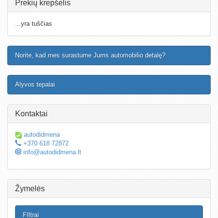
Prekių krepšelis
...yra tuščias
Norite, kad mes surastume Jums automobilio detalę?
Alyvos tepalai
Kontaktai
autodidmena
+370 618 72872
info@autodidmena.lt
Žymelės
FIltrai