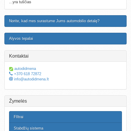
...yra tuščias
Norite, kad mes surastume Jums automobilio detalę?
Alyvos tepalai
Kontaktai
autodidmena
+370 618 72872
info@autodidmena.lt
Žymelės
FIltrai
Stabdžių sistema