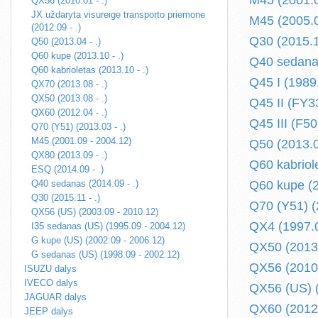
M45 (2001.0
QX56 (2010.01 - .)
JX uždaryta visureige transporto priemone
M45 (2005.0
(2012.09 - .)
Q30 (2015.11
Q50 (2013.04 - .)
Q60 kupe (2013.10 - .)
Q40 sedanas
Q60 kabrioletas (2013.10 - .)
Q45 I (1989
QX70 (2013.08 - .)
QX50 (2013.08 - .)
Q45 II (FY3
QX60 (2012.04 - .)
Q45 III (F50
Q70 (Y51) (2013.03 - .)
M45 (2001.09 - 2004.12)
Q50 (2013.04
QX80 (2013.09 - .)
Q60 kabriole
ESQ (2014.09 - .)
Q40 sedanas (2014.09 - .)
Q60 kupe (2
Q30 (2015.11 - .)
Q70 (Y51) (
QX56 (US) (2003.09 - 2010.12)
QX4 (1997.0
I35 sedanas (US) (1995.09 - 2004.12)
G kupe (US) (2002.09 - 2006.12)
QX50 (2013.
G sedanas (US) (1998.09 - 2002.12)
QX56 (2010.
ISUZU dalys
IVECO dalys
QX56 (US) (
JAGUAR dalys
QX60 (2012.
JEEP dalys