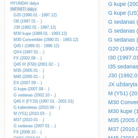
HYUNDAI dalys
G kupe (2007
INFINITI dalys
G kupe (US)
G20 (1990.01 - 1997.12)
I30 (1997.01 - .)
G sedanas (
J30 (1992.01 - 1997.12)
G sedanas (
M30 kupe (1989.01 - 1993.12)
G sedanas (
M30 Convertible (1990.01 - 1993.12)
Q45 I (1989.01 - 1996.12)
G20 (1990.0
QX4 (1997.01 - .)
I30 (1997.01
FX (2002.09 - .)
Q45 III (F50) (2001.02 - .)
I35 sedanas
M35 (2005.01 - .)
J30 (1992.0
M45 (2005.01 - .)
EX (2007.09 - .)
JX uždaryta 
G kupe (2007.09 - .)
M (Y51) (201
G sedanas (2002.10 - .)
Q45 II (FY33) (1997.01 - 2001.01)
M30 Convert
G kabrioletas (2010.09 - .)
M30 kupe (1
M (Y51) (2010.03 - .)
M35 (2005.0
M37 (2010.01 - .)
G sedanas (2007.01 - .)
M37 (2010.0
FX (2008.10 - .)