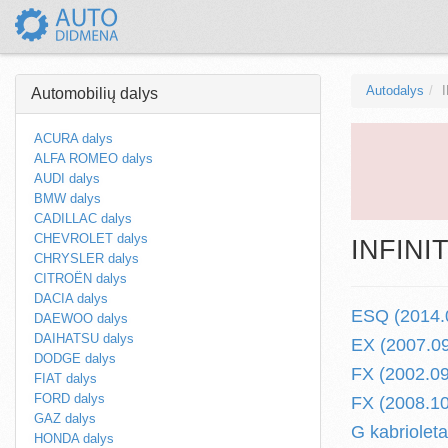
Autodalys
Automobilių dalys
ACURA dalys
ALFA ROMEO dalys
AUDI dalys
BMW dalys
CADILLAC dalys
CHEVROLET dalys
INFINIT
CHRYSLER dalys
CITROËN dalys
DACIA dalys
ESQ (2014.0
DAEWOO dalys
DAIHATSU dalys
EX (2007.09 
DODGE dalys
FX (2002.09 
FIAT dalys
FORD dalys
FX (2008.10 
GAZ dalys
G kabrioleta
HONDA dalys