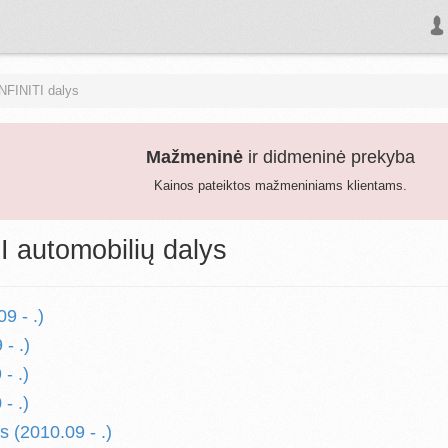
INFINITI dalys
Mažmeninė
ir didmeninė prekyba
Kainos pateiktos mažmeniniams klientams.
I automobilių dalys
9 - .)
- .)
- .)
- .)
s (2010.09 - .)