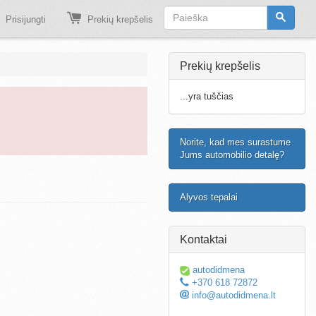
Prisijungti
Prekių krepšelis
Prekių krepšelis
...yra tuščias
Norite, kad mes surastume
Jums automobilio detalę?
Alyvos tepalai
Kontaktai
autodidmena
+370 618 72872
info@autodidmena.lt