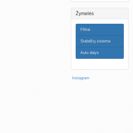
Žymelės
FIltrai
Stabdžių sistema
Auto dalys
Instagram