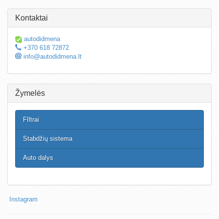
Kontaktai
autodidmena
+370 618 72872
info@autodidmena.lt
Žymelės
FIltrai
Stabdžių sistema
Auto dalys
Instagram