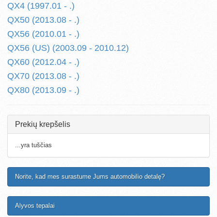
QX4 (1997.01 - .)
QX50 (2013.08 - .)
QX56 (2010.01 - .)
QX56 (US) (2003.09 - 2010.12)
QX60 (2012.04 - .)
QX70 (2013.08 - .)
QX80 (2013.09 - .)
Prekių krepšelis
...yra tuščias
Norite, kad mes surastume Jums automobilio detalę?
Alyvos tepalai