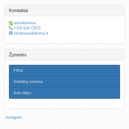
Kontaktai
autodidmena
+370 618 72872
info@autodidmena.lt
Žymelės
FIltrai
Stabdžių sistema
Auto dalys
Instagram