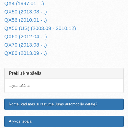
QX4 (1997.01 - .)
QX50 (2013.08 - .)
QX56 (2010.01 - .)
QX56 (US) (2003.09 - 2010.12)
QX60 (2012.04 - .)
QX70 (2013.08 - .)
QX80 (2013.09 - .)
Prekių krepšelis
...yra tuščias
Norite, kad mes surastume Jums automobilio detalę?
Alyvos tepalai