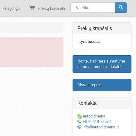
Prisijungti
Prekių krepšelis
Prekių krepšelis
...yra tuščias
Norite, kad mes surastume
Jums automobilio detalę?
Alyvos tepalai
Kontaktai
autodidmena
+370 618 72872
info@autodidmena.lt