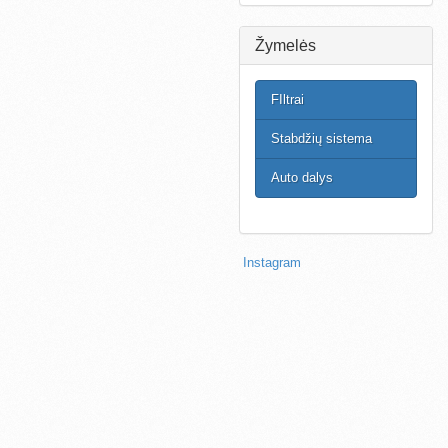
Žymelės
FIltrai
Stabdžių sistema
Auto dalys
Instagram