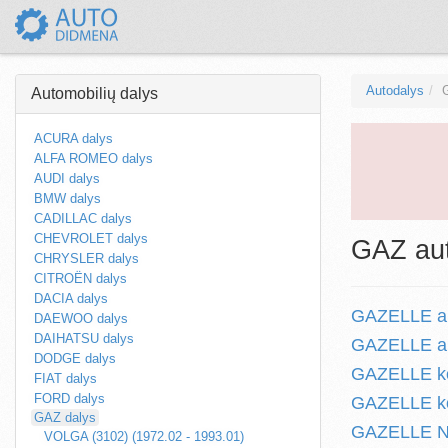
Autodalys
Automobilių dalys
ACURA dalys
ALFA ROMEO dalys
AUDI dalys
BMW dalys
CADILLAC dalys
CHEVROLET dalys
GAZ aut
CHRYSLER dalys
CITROËN dalys
DACIA dalys
GAZELLE au
DAEWOO dalys
DAIHATSU dalys
GAZELLE au
DODGE dalys
GAZELLE kom
FIAT dalys
FORD dalys
GAZELLE kom
GAZ dalys
GAZELLE NE
VOLGA (3102) (1972.02 - 1993.01)