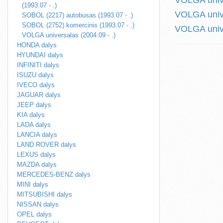
VOLGA unive
(1993.07 - .)
VOLGA unive
SOBOL (2217) autobusas (1993.07 - .)
SOBOL (2752) komercinis (1993.07 - .)
VOLGA unive
VOLGA universalas (2004.09 - .)
HONDA dalys
HYUNDAI dalys
INFINITI dalys
ISUZU dalys
IVECO dalys
JAGUAR dalys
JEEP dalys
KIA dalys
LADA dalys
LANCIA dalys
LAND ROVER dalys
LEXUS dalys
MAZDA dalys
MERCEDES-BENZ dalys
MINI dalys
MITSUBISHI dalys
NISSAN dalys
OPEL dalys