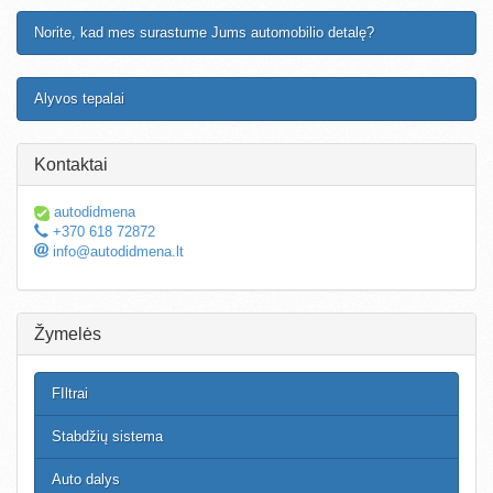
Norite, kad mes surastume Jums automobilio detalę?
Alyvos tepalai
Kontaktai
autodidmena
+370 618 72872
info@autodidmena.lt
Žymelės
FIltrai
Stabdžių sistema
Auto dalys