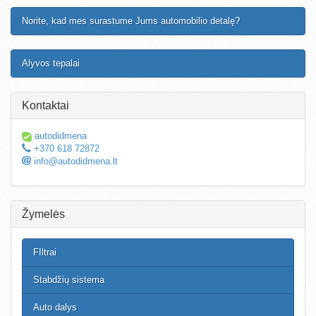
Norite, kad mes surastume Jums automobilio detalę?
Alyvos tepalai
Kontaktai
autodidmena
+370 618 72872
info@autodidmena.lt
Žymelės
FIltrai
Stabdžių sistema
Auto dalys