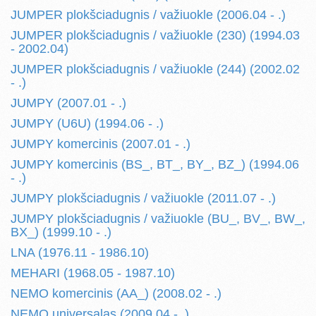
JUMPER plokšciadugnis / važiuokle (2006.04 - .)
JUMPER plokšciadugnis / važiuokle (230) (1994.03
- 2002.04)
JUMPER plokšciadugnis / važiuokle (244) (2002.02
- .)
JUMPY (2007.01 - .)
JUMPY (U6U) (1994.06 - .)
JUMPY komercinis (2007.01 - .)
JUMPY komercinis (BS_, BT_, BY_, BZ_) (1994.06
- .)
JUMPY plokšciadugnis / važiuokle (2011.07 - .)
JUMPY plokšciadugnis / važiuokle (BU_, BV_, BW_,
BX_) (1999.10 - .)
LNA (1976.11 - 1986.10)
MEHARI (1968.05 - 1987.10)
NEMO komercinis (AA_) (2008.02 - .)
NEMO universalas (2009.04 - .)