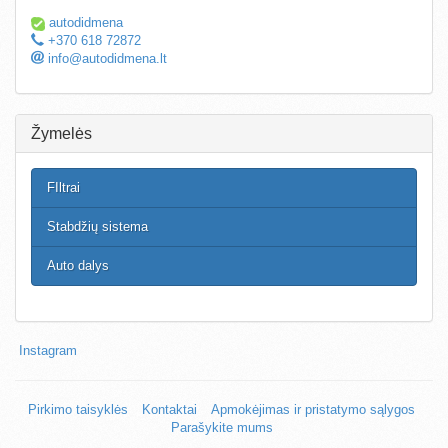
autodidmena
+370 618 72872
info@autodidmena.lt
Žymelės
FIltrai
Stabdžių sistema
Auto dalys
Instagram
Pirkimo taisyklės
Kontaktai
Apmokėjimas ir pristatymo sąlygos
Parašykite mums